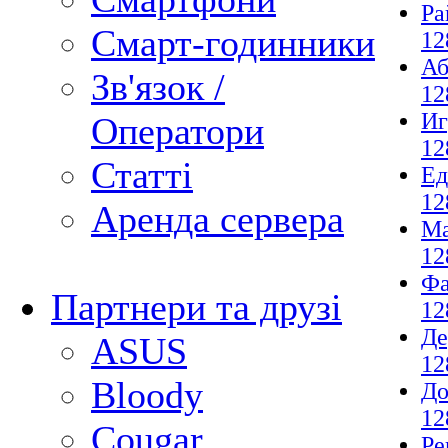
Ра
Смарт-годинники
12
Аб
Зв'язок /
12
И
Оператори
12
Статті
Ед
12
Аренда сервера
М
12
Фа
Партнери та друзі
12
Де
ASUS
12
Bloody
До
12
Cougar
Ре