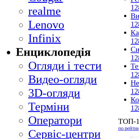
12
realme
Ви
Lenovo
12
Ка
Infinix
12
Си
Енциклопедія
12
Огляди і тести
Те
12
Видео-огляди
Не
3D-огляди
12
Ко
Терміни
12
Оператори
ТОП-1
по рейти
Сервіс-центри