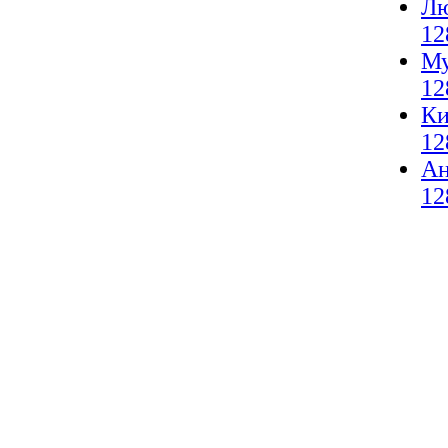
Лю
12
Му
12
Ки
12
А
12