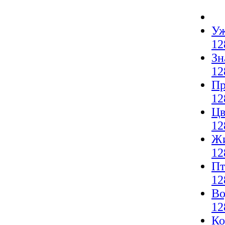
Уж
12
Зн
12
Пр
12
Цв
12
Жи
12
Пт
12
Во
12
Ко