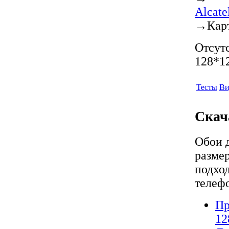
Alcat
→
Кар
Отсутс
128*12
Тесты
Ви
Скач
Обои 
разме
подход
телеф
Пр
12